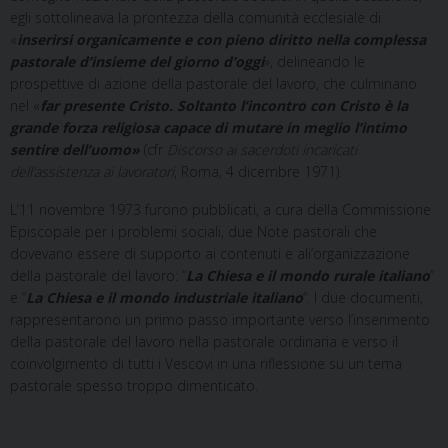
egli sottolineava la prontezza della comunità ecclesiale di
«
inserirsi organicamente e con pieno diritto nella complessa
pastorale d’insieme del giorno d’oggi
», delineando le
prospettive di azione della pastorale del lavoro, che culminano
nel «
far presente Cristo. Soltanto l’incontro con Cristo è la
grande forza religiosa capace di mutare in meglio l’intimo
sentire dell’uomo»
(cfr
Discorso ai sacerdoti incaricati
dell’assistenza ai lavoratori
, Roma, 4 dicembre 1971).
L’11 novembre 1973 furono pubblicati, a cura della Commissione
Episcopale per i problemi sociali, due Note pastorali che
dovevano essere di supporto ai contenuti e ali’organizzazione
della pastorale del lavoro: “
La Chiesa
e il mondo rurale italiano
”
e “
La Chiesa
e il mondo industriale italiano
“. I due documenti,
rappresentarono un primo passo importante verso l’inserimento
della pastorale del lavoro nella pastorale ordinaria e verso il
coinvolgimento di tutti i Vescovi in una riflessione su un tema
pastorale spesso troppo dimenticato.