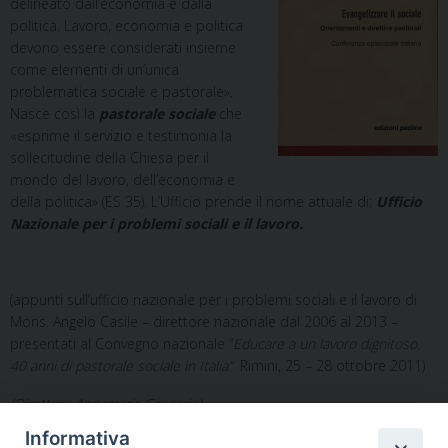
delineato dall’economia e dalla
politica. Lavoro, economia e politica
devono essere considerati insieme
come elementi di un’unica
problematica sociale e pastorale».
Nasce così la
pastorale sociale
che
«esprime il servizio e testimonia la
sollecitudine della Chiesa per il
mondo del lavoro, dell’economia e
della politica» (ES 35). L’Ufficio prende il nome attuale di:
Ufficio
Nazionale per i problemi sociali e il lavoro.
(appunti sull’ufficio nazionale per i problemi sociali e il lavoro di
Mons. Angelo Casile – direttore nazionale dal 2006 al 2013 –
presentati al Convegno nazionale “
Educare a un lavoro dignitoso.
40 anni di pastorale sociale in Italia”
Rimini, 25 – 28 ottobre 2011)
(Direttore Annamaria Gregorio)
Informativa