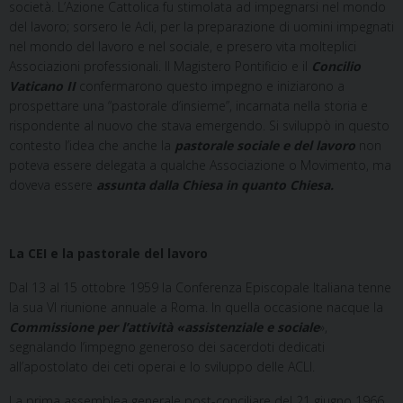
società. L’Azione Cattolica fu stimolata ad impegnarsi nel mondo
del lavoro; sorsero le Acli, per la preparazione di uomini impegnati
nel mondo del lavoro e nel sociale, e presero vita molteplici
Associazioni professionali. Il Magistero Pontificio e il
Concilio
Vaticano II
confermarono questo impegno e iniziarono a
prospettare una “pastorale d’insieme”, incarnata nella storia e
rispondente al nuovo che stava emergendo. Si sviluppò in questo
contesto l’idea che anche la
pastorale sociale e del lavoro
non
poteva essere delegata a qualche Associazione o Movimento, ma
doveva essere
assunta dalla Chiesa in quanto Chiesa.
La CEI
e la pastorale del lavoro
Dal 13 al 15 ottobre 1959 la Conferenza Episcopale Italiana tenne
la sua VI riunione annuale a Roma. In quella occasione nacque la
Commissione
per l’attività «assistenziale e sociale
»,
segnalando l’impegno generoso dei sacerdoti dedicati
all’apostolato dei ceti operai e lo sviluppo delle ACLI.
La prima assemblea generale post-conciliare del 21 giugno 1966,