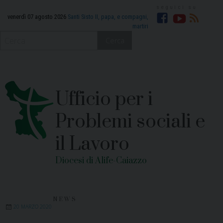
Skip
to
venerdì 07 agosto 2026
Santi Sisto II, papa, e compagni,
martiri
Facebook
YouTube
RSS
content
Cerca
Ufficio per i
Problemi sociali e
il Lavoro
Diocesi di Alife-Caiazzo
NEWS
20 MARZO 2020