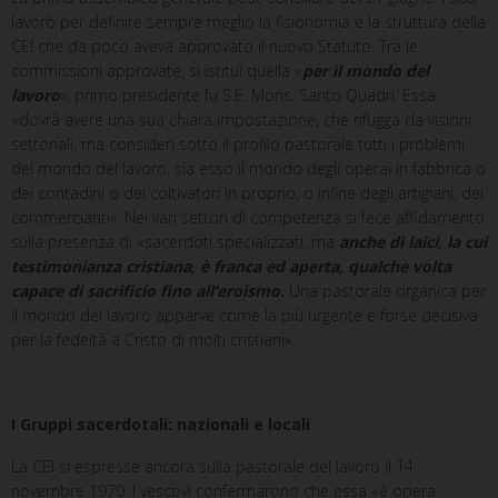
lavorò per definire sempre meglio la fisionomia e la struttura della
CEI che da poco aveva approvato il nuovo Statuto. Tra le
commissioni approvate, si istituì quella «
per il mondo del
lavoro
», primo presidente fu S.E. Mons. Santo Quadri. Essa
«dovrà avere una sua chiara impostazione, che rifugga da visioni
settoriali, ma consideri sotto il profilo pastorale tutti i problemi
del mondo del lavoro, sia esso il mondo degli operai in fabbrica o
dei contadini o dei coltivatori in proprio, o infine degli artigiani, dei
commercianti». Nei vari settori di competenza si fece affidamento
sulla presenza di «sacerdoti specializzati, ma
anche di laici, la cui
testimonianza cristiana, è franca ed aperta, qualche volta
capace di sacrificio fino all’eroismo.
Una pastorale organica per
il mondo del lavoro apparve come la più urgente e forse decisiva
per la fedeltà a Cristo di molti cristiani».
I Gruppi sacerdotali: nazionali e locali
La CEI si espresse ancora sulla pastorale del lavoro il 14
novembre 1970. I vescovi confermarono che essa «è opera