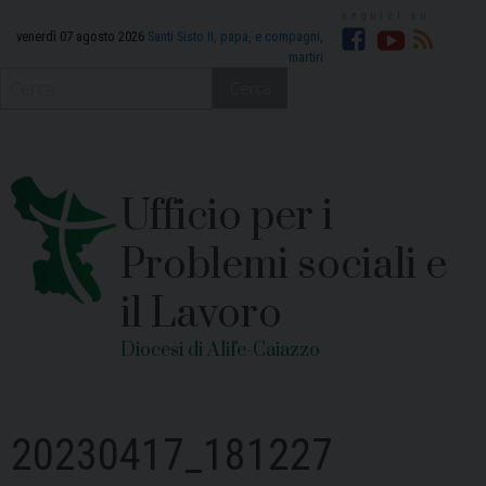
Skip
to
venerdì 07 agosto 2026
Santi Sisto II, papa, e compagni,
martiri
Facebook
YouTube
RSS
content
Cerca
Ufficio per i
Problemi sociali e
il Lavoro
Diocesi di Alife-Caiazzo
20230417_181227