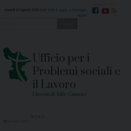
Skip
to
venerdì 07 agosto 2026
Santi Sisto II, papa, e compagni,
martiri
Facebook
YouTube
RSS
content
Cerca
Ufficio per i
Problemi sociali e
il Lavoro
Diocesi di Alife-Caiazzo
NEWS
8 APRILE 2020