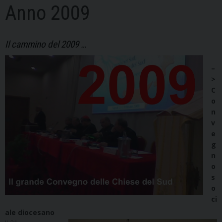
Anno 2009
Il cammino del 2009 …
–
>
C
o
n
v
e
g
n
o
s
o
ci
ale diocesano