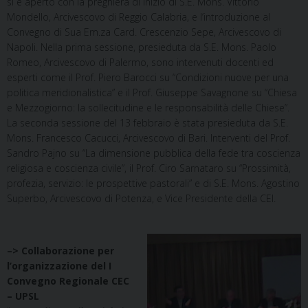
si è aperto con la preghiera di inizio di S.E. Mons. Vittorio
Mondello, Arcivescovo di Reggio Calabria, e l’introduzione al
Convegno di Sua Em.za Card. Crescenzio Sepe, Arcivescovo di
Napoli. Nella prima sessione, presieduta da S.E. Mons. Paolo
Romeo, Arcivescovo di Palermo, sono intervenuti docenti ed
esperti come il Prof. Piero Barocci su “Condizioni nuove per una
politica meridionalistica” e il Prof. Giuseppe Savagnone su “Chiesa
e Mezzogiorno: la sollecitudine e le responsabilità delle Chiese”.
La seconda sessione del 13 febbraio è stata presieduta da S.E.
Mons. Francesco Cacucci, Arcivescovo di Bari. Interventi del Prof.
Sandro Pajno su “La dimensione pubblica della fede tra coscienza
religiosa e coscienza civile”, il Prof. Ciro Sarnataro su “Prossimità,
profezia, servizio: le prospettive pastorali” e di S.E. Mons. Agostino
Superbo, Arcivescovo di Potenza, e Vice Presidente della CEI.
–> Collaborazione per
l’organizzazione del I
Convegno Regionale CEC
– UPSL